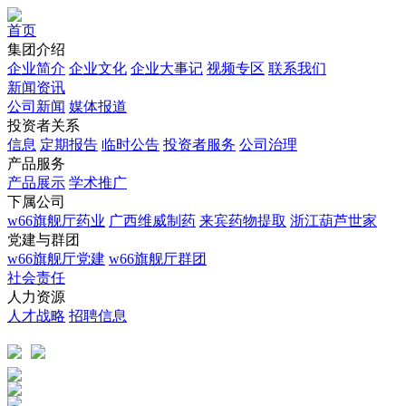
首页
集团介绍
企业简介
企业文化
企业⼤事记
视频专区
联系我们
新闻资讯
公司新闻
媒体报道
投资者关系
信息
定期报告
临时公告
投资者服务
公司治理
产品服务
产品展示
学术推广
下属公司
w66旗舰厅药业
广西维威制药
来宾药物提取
浙江葫芦世家
党建与群团
w66旗舰厅党建
w66旗舰厅群团
社会责任
人力资源
人才战略
招聘信息